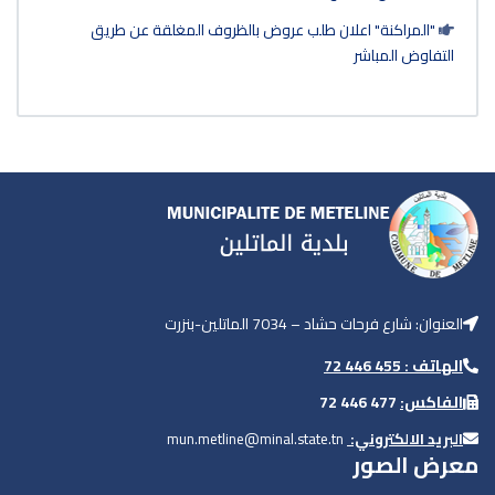
"المراكنة" اعلان طلب عروض بالظروف المغلقة عن طريق
التفاوض المباشر
العنوان: شارع فرحات حشاد – 7034 الماتلين-بنزرت
الهاتف : 455 446 72
الفاكس:
477 446 72
البريد الالكتروني:
mun.metline@minal.state.tn
معرض الصور