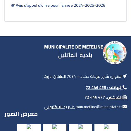
Avis d'appel d'offre pour l'année 2024-2025-2026
العنوان: شارع فرحات حشاد – 7034 الماتلين-بنزرت
الهاتف : 455 446 72
477 446 72
الفاكس:
البريد الالكتروني:
mun.metline@minal.state.tn
معرض الصور