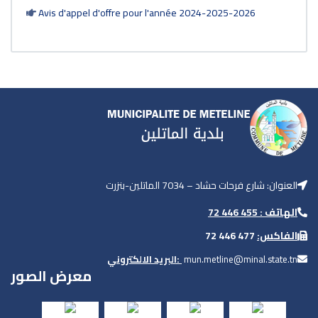
Avis d'appel d'offre pour l'année 2024-2025-2026
العنوان: شارع فرحات حشاد – 7034 الماتلين-بنزرت
الهاتف : 455 446 72
477 446 72
الفاكس:
البريد الالكتروني:
mun.metline@minal.state.tn
معرض الصور