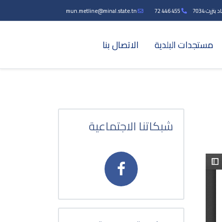
زرت 7034
455 446 72
mun.metline@minal.state.tn
مستجدات البلدية
الاتصال بنا
شبكاتنا الاجتماعية