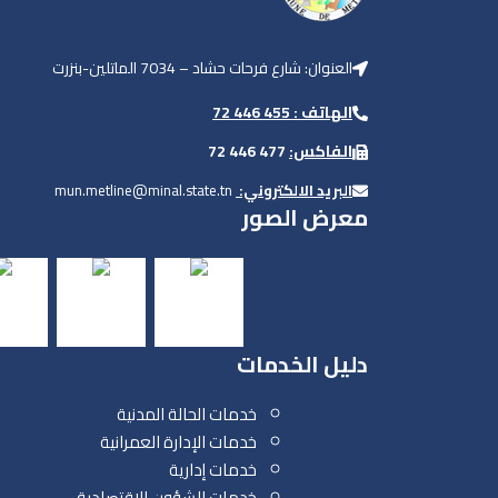
العنوان: شارع فرحات حشاد – 7034 الماتلين-بنزرت
الهاتف : 455 446 72
الفاكس:
477 446 72
البريد الالكتروني:
mun.metline@minal.state.tn
معرض الصور
دليل الخدمات
خدمات الحالة المدنية
خدمات الإدارة العمرانية
خدمات إدارية
خدمات الشؤون الإقتصادية