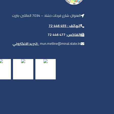
العنوان: شارع فرحات حشاد – 7034 الماتلين-بنزرت
الهاتف : 455 446 72
477 446 72
الفاكس:
البريد الالكتروني:
mun.metline@minal.state.tn