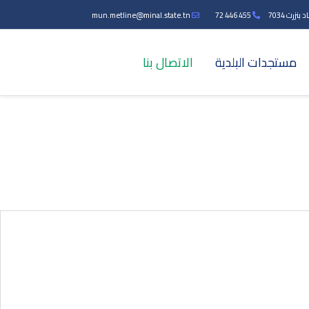
زرت 7034
455 446 72
mun.metline@minal.state.tn
مستجدات البلدية
الاتصال بنا