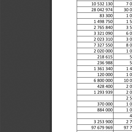
10 532 130
7 
28 042 974
30 
 83 300
1 
1 498 750
1 
2 765 840
3 
3 321 090
6 
2 023 310
3 
7 327 550
8 
2 020 000
1 
 218 615
 
 236 988
 
1 361 340
1 
 120 000
1 
6 800 000
10 
 428 400
2 
1 293 939
2 
2 
 370 000
1 
 884 000
1 
 
3 253 900
2 
97 679 969
97 