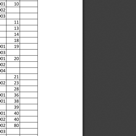
001
10
002
003
11
13
14
18
001
19
003
001
20
002
004
21
002
23
28
001
36
001
38
39
001
40
002
40
002
80
003